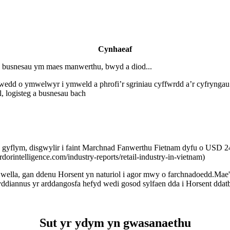
Cynhaeaf
busnesau ym maes manwerthu, bwyd a diod...
diddiwedd o ymwelwyr i ymweld a phrofi’r sgriniau cyffwrdd a’r cyfryn
, logisteg a busnesau bach
 gyflym, disgwylir i faint Marchnad Fanwerthu Fietnam dyfu o USD 2
rintelligence.com/industry-reports/retail-industry-in-vietnam)
i wella, gan ddenu Horsent yn naturiol i agor mwy o farchnadoedd.Ma
ddiannus yr arddangosfa hefyd wedi gosod sylfaen dda i Horsent dda
Sut yr ydym yn gwasanaethu