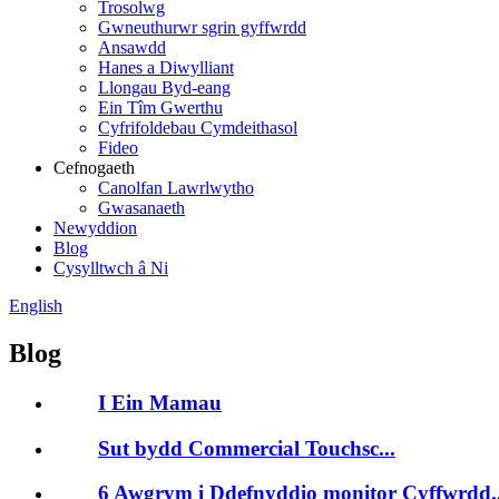
Trosolwg
Gwneuthurwr sgrin gyffwrdd
Ansawdd
Hanes a Diwylliant
Llongau Byd-eang
Ein Tîm Gwerthu
Cyfrifoldebau Cymdeithasol
Fideo
Cefnogaeth
Canolfan Lawrlwytho
Gwasanaeth
Newyddion
Blog
Cysylltwch â Ni
English
Blog
I Ein Mamau
Sut bydd Commercial Touchsc...
6 Awgrym i Ddefnyddio monitor Cyffwrdd..