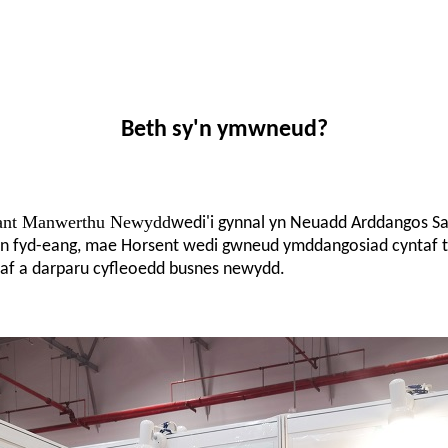
Beth sy'n ymwneud?
iant Manwerthu Newydd
wedi'i gynnal yn Neuadd Arddangos Sai
n fyd-eang, mae Horsent wedi gwneud ymddangosiad cyntaf tr
raf a darparu cyfleoedd busnes newydd.