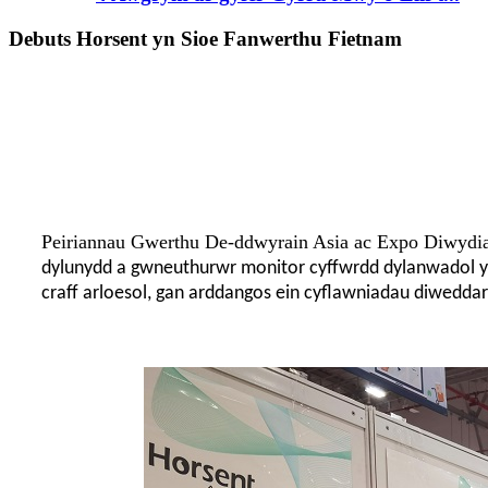
Debuts Horsent yn Sioe Fanwerthu Fietnam
Peiriannau Gwerthu De-ddwyrain Asia ac Expo Diwyd
dylunydd a gwneuthurwr monitor cyffwrdd dylanwadol y
craff arloesol, gan arddangos ein cyflawniadau diwedda