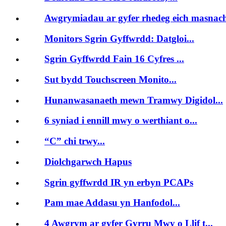
Awgrymiadau ar gyfer rhedeg eich masnacho
Monitors Sgrin Gyffwrdd: Datgloi...
Sgrin Gyffwrdd Fain 16 Cyfres ...
Sut bydd Touchscreen Monito...
Hunanwasanaeth mewn Tramwy Digidol...
6 syniad i ennill mwy o werthiant o...
“C” chi trwy...
Diolchgarwch Hapus
Sgrin gyffwrdd IR yn erbyn PCAPs
Pam mae Addasu yn Hanfodol...
4 Awgrym ar gyfer Gyrru Mwy o Llif t...