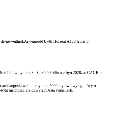
gau rhyngweithiol.Arweiniodd bwth Horsent A138 lawer o
46.65 biliwn yn 2023 i $ 435.59 biliwn erbyn 2028, ar CAGR o
e'r arddangosfa wedi derbyn tua 5000 o ymwelwyr gan fwy na
tblygu marchnad De-ddwyrain Asia ymhellach.