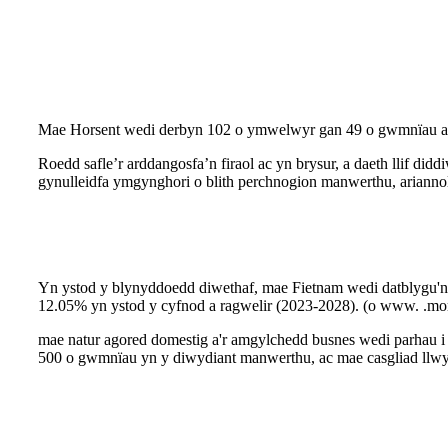
Mae Horsent wedi derbyn 102 o ymwelwyr gan 49 o gwmnïau a 
Roedd safle’r arddangosfa’n firaol ac yn brysur, a daeth llif 
gynulleidfa ymgynghori o blith perchnogion manwerthu, ariannol
Yn ystod y blynyddoedd diwethaf, mae Fietnam wedi datblygu'n
12.05% yn ystod y cyfnod a ragwelir (2023-2028). (o www. .mordo
mae natur agored domestig a'r amgylchedd busnes wedi parhau 
500 o gwmnïau yn y diwydiant manwerthu, ac mae casgliad llwy