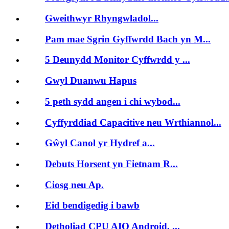
Gweithwyr Rhyngwladol...
Pam mae Sgrin Gyffwrdd Bach yn M...
5 Deunydd Monitor Cyffwrdd y ...
Gwyl Duanwu Hapus
5 peth sydd angen i chi wybod...
Cyffyrddiad Capacitive neu Wrthiannol...
Gŵyl Canol yr Hydref a...
Debuts Horsent yn Fietnam R...
Ciosg neu Ap.
Eid bendigedig i bawb
Detholiad CPU AIO Android, ...