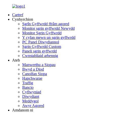
Cartref
Cynhyrchion
Sgrîn Gyffwrdd ffrâm agored
Monitor sgrin gyffwrdd Newydd
Monitor Sgrin Gyffwrdd
Y cyfan mewn un sgrin gyffwrdd
PC Panel Diwydiannol
Sgrin Gyffwrdd Custom
Paneli sgrin gyffwrdd
Cwnstabliaid arbennig
Ateb
Manwerthu a Siopau
Bwyd a Diod
Canolfan Siopa
Hapchwarae
Traffig
Bancio
Cyflwyniad
Diwydiant
Meddygol
Awyr Agored
Amdanom ni