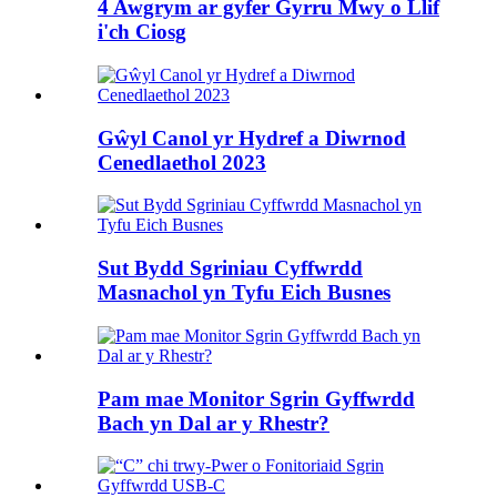
4 Awgrym ar gyfer Gyrru Mwy o Llif
i'ch Ciosg
Gŵyl Canol yr Hydref a Diwrnod
Cenedlaethol 2023
Sut Bydd Sgriniau Cyffwrdd
Masnachol yn Tyfu Eich Busnes
Pam mae Monitor Sgrin Gyffwrdd
Bach yn Dal ar y Rhestr?