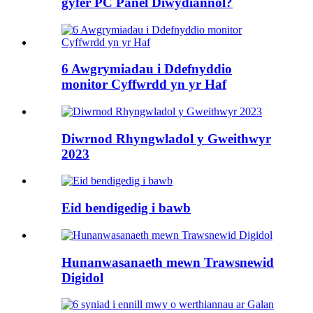
gyfer PC Panel Diwydiannol?
6 Awgrymiadau i Ddefnyddio
monitor Cyffwrdd yn yr Haf
Diwrnod Rhyngwladol y Gweithwyr
2023
Eid bendigedig i bawb
Hunanwasanaeth mewn Trawsnewid
Digidol