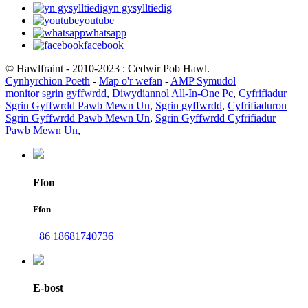
yn gysylltiedig
youtube
whatsapp
facebook
© Hawlfraint - 2010-2023 : Cedwir Pob Hawl.
Cynhyrchion Poeth
-
Map o'r wefan
-
AMP Symudol
monitor sgrin gyffwrdd
,
Diwydiannol All-In-One Pc
,
Cyfrifiadur
Sgrin Gyffwrdd Pawb Mewn Un
,
Sgrin gyffwrdd
,
Cyfrifiaduron
Sgrin Gyffwrdd Pawb Mewn Un
,
Sgrin Gyffwrdd Cyfrifiadur
Pawb Mewn Un
,
Ffon
Ffon
+86 18681740736
E-bost