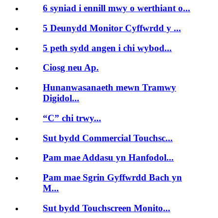
6 syniad i ennill mwy o werthiant o...
5 Deunydd Monitor Cyffwrdd y ...
5 peth sydd angen i chi wybod...
Ciosg neu Ap.
Hunanwasanaeth mewn Tramwy
Digidol...
“C” chi trwy...
Sut bydd Commercial Touchsc...
Pam mae Addasu yn Hanfodol...
Pam mae Sgrin Gyffwrdd Bach yn
M...
Sut bydd Touchscreen Monito...