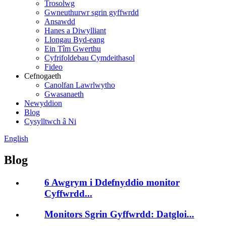
Trosolwg
Gwneuthurwr sgrin gyffwrdd
Ansawdd
Hanes a Diwylliant
Llongau Byd-eang
Ein Tîm Gwerthu
Cyfrifoldebau Cymdeithasol
Fideo
Cefnogaeth
Canolfan Lawrlwytho
Gwasanaeth
Newyddion
Blog
Cysylltwch â Ni
English
Blog
6 Awgrym i Ddefnyddio monitor
Cyffwrdd...
Monitors Sgrin Gyffwrdd: Datgloi...