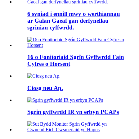
6 syniad i ennill mwy o werthiannau
ar Galan Gaeaf gan derfynellau
sgriniau cyffwrdd.
16 o Fonitoriaid Sgrîn Gyffwrdd Fain
Cyfres o Horsent
Ciosg neu Ap.
Sgrin gyffwrdd IR yn erbyn PCAPs