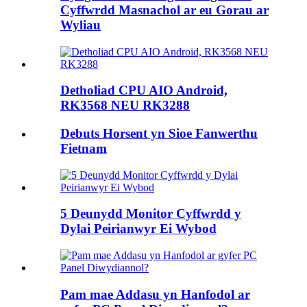
Cyffwrdd Masnachol ar eu Gorau ar
Wyliau
Detholiad CPU AIO Android,
RK3568 NEU RK3288
Debuts Horsent yn Sioe Fanwerthu
Fietnam
5 Deunydd Monitor Cyffwrdd y
Dylai Peirianwyr Ei Wybod
Pam mae Addasu yn Hanfodol ar