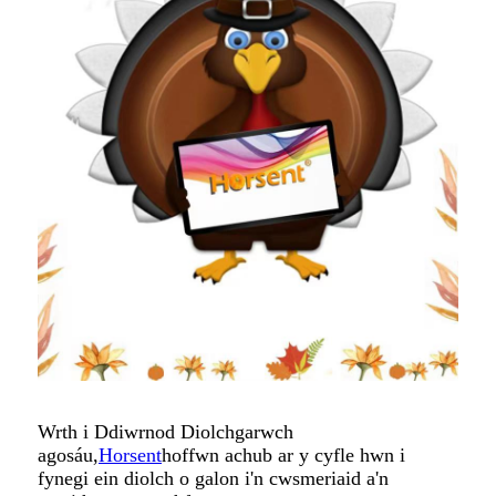
Wrth i Ddiwrnod Diolchgarwch
agosáu,
Horsent
hoffwn achub ar y cyfle hwn i
fynegi ein diolch o galon i'n cwsmeriaid a'n