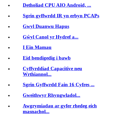
Detholiad CPU AIO Android, ...
Sgrin gyffwrdd IR yn erbyn PCAPs
Gwyl Duanwu Hapus
Gŵyl Canol yr Hydref a...
I Ein Mamau
Eid bendigedig i bawb
Cyffyrddiad Capacitive neu
Wrthiannol...
Sgrin Gyffwrdd Fain 16 Cyfres ...
Gweithwyr Rhyngwladol...
Awgrymiadau ar gyfer rhedeg eich
masnachol...