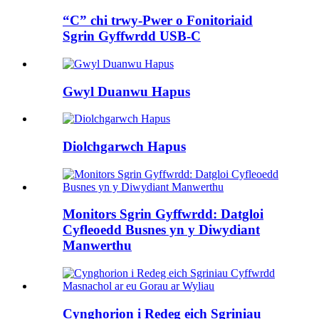
“C” chi trwy-Pwer o Fonitoriaid
Sgrin Gyffwrdd USB-C
Gwyl Duanwu Hapus
Diolchgarwch Hapus
Monitors Sgrin Gyffwrdd: Datgloi
Cyfleoedd Busnes yn y Diwydiant
Manwerthu
Cynghorion i Redeg eich Sgriniau