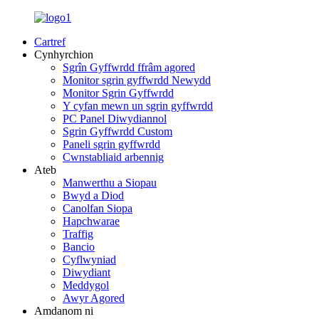
Cartref
Cynhyrchion
Sgrîn Gyffwrdd ffrâm agored
Monitor sgrin gyffwrdd Newydd
Monitor Sgrin Gyffwrdd
Y cyfan mewn un sgrin gyffwrdd
PC Panel Diwydiannol
Sgrin Gyffwrdd Custom
Paneli sgrin gyffwrdd
Cwnstabliaid arbennig
Ateb
Manwerthu a Siopau
Bwyd a Diod
Canolfan Siopa
Hapchwarae
Traffig
Bancio
Cyflwyniad
Diwydiant
Meddygol
Awyr Agored
Amdanom ni