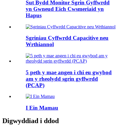
Sut Bydd Monitor Sgrin Gyffwrdd
yn Gwneud Eich Cwsmeriaid yn
Hapus
Sgriniau Cyffwrdd Capacitive neu
Wrthiannol
5 peth y mae angen i chi eu gwybod
am y rheolydd sgrin gyffwrdd
(PCAP)
I Ein Mamau
Digwyddiad i ddod