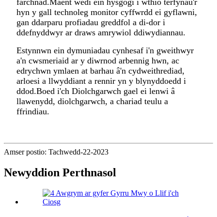
farchnad.Maent wedi ein hysgogi i wthio terfynau'r
hyn y gall technoleg monitor cyffwrdd ei gyflawni,
gan ddarparu profiadau greddfol a di-dor i
ddefnyddwyr ar draws amrywiol ddiwydiannau.
Estynnwn ein dymuniadau cynhesaf i'n gweithwyr
a'n cwsmeriaid ar y diwrnod arbennig hwn, ac
edrychwn ymlaen at barhau â'n cydweithrediad,
arloesi a llwyddiant a rennir yn y blynyddoedd i
ddod.Boed i'ch Diolchgarwch gael ei lenwi â
llawenydd, diolchgarwch, a chariad teulu a
ffrindiau.
Amser postio: Tachwedd-22-2023
Newyddion Perthnasol