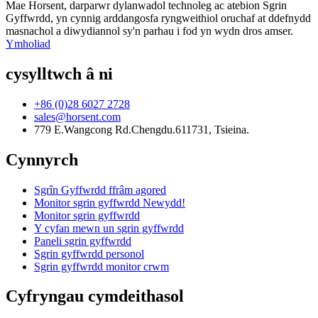
Mae Horsent, darparwr dylanwadol technoleg ac atebion Sgrin
Gyffwrdd, yn cynnig arddangosfa ryngweithiol oruchaf at ddefnydd
masnachol a diwydiannol sy'n parhau i fod yn wydn dros amser.
Ymholiad
cysylltwch â ni
+86 (0)28 6027 2728
sales@horsent.com
779 E.Wangcong Rd.Chengdu.611731, Tsieina.
Cynnyrch
Sgrîn Gyffwrdd ffrâm agored
Monitor sgrin gyffwrdd Newydd!
Monitor sgrin gyffwrdd
Y cyfan mewn un sgrin gyffwrdd
Paneli sgrin gyffwrdd
Sgrin gyffwrdd personol
Sgrin gyffwrdd monitor crwm
Cyfryngau cymdeithasol