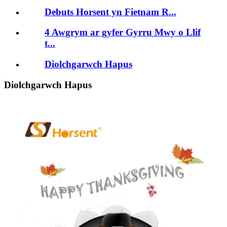
Debuts Horsent yn Fietnam R...
4 Awgrym ar gyfer Gyrru Mwy o Llif
t...
Diolchgarwch Hapus
Diolchgarwch Hapus