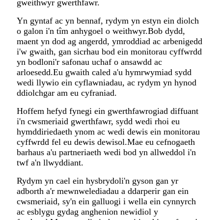
gweithwyr gwerthfawr.
Yn gyntaf ac yn bennaf, rydym yn estyn ein diolch
o galon i'n tîm anhygoel o weithwyr.Bob dydd,
maent yn dod ag angerdd, ymroddiad ac arbenigedd
i'w gwaith, gan sicrhau bod ein monitorau cyffwrdd
yn bodloni'r safonau uchaf o ansawdd ac
arloesedd.Eu gwaith caled a'u hymrwymiad sydd
wedi llywio ein cyflawniadau, ac rydym yn hynod
ddiolchgar am eu cyfraniad.
Hoffem hefyd fynegi ein gwerthfawrogiad diffuant
i'n cwsmeriaid gwerthfawr, sydd wedi rhoi eu
hymddiriedaeth ynom ac wedi dewis ein monitorau
cyffwrdd fel eu dewis dewisol.Mae eu cefnogaeth
barhaus a'u partneriaeth wedi bod yn allweddol i'n
twf a'n llwyddiant.
Rydym yn cael ein hysbrydoli'n gyson gan yr
adborth a'r mewnwelediadau a ddarperir gan ein
cwsmeriaid, sy'n ein galluogi i wella ein cynnyrch
ac esblygu gydag anghenion newidiol y