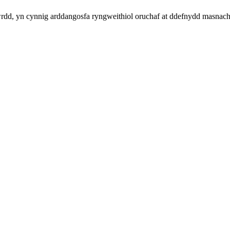
dd, yn cynnig arddangosfa ryngweithiol oruchaf at ddefnydd masnacho