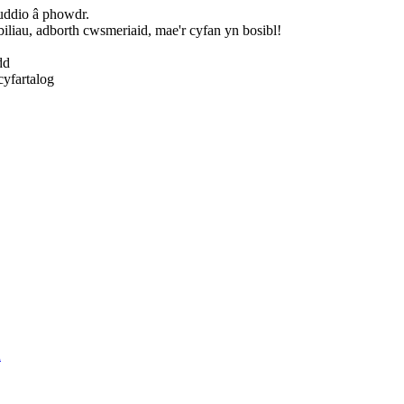
huddio â phowdr.
liau, adborth cwsmeriaid, mae'r cyfan yn bosibl!
dd
cyfartalog
d