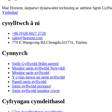
Mae Horsent, darparwr dylanwadol technoleg ac atebion Sgrin Gyffwr
Ymholiad
cysylltwch â ni
+86 (0)28 6027 2728
sales@horsent.com
779 E.Wangcong Rd.Chengdu.611731, Tsieina.
Cynnyrch
Sgrîn Gyffwrdd ffrâm agored
Monitor sgrin gyffwrdd Newydd!
Monitor sgrin gyffwrdd
Y cyfan mewn un sgrin gyffwrdd
Paneli sgrin gyffwrdd
Sgrin gyffwrdd personol
Sgrin gyffwrdd monitor crwm
Cyfryngau cymdeithasol
yn gysylltiedig