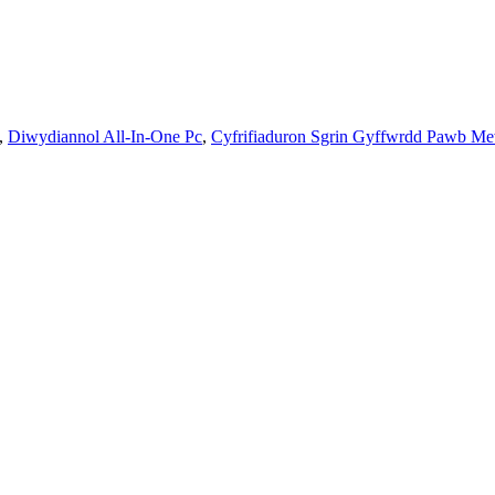
,
Diwydiannol All-In-One Pc
,
Cyfrifiaduron Sgrin Gyffwrdd Pawb M