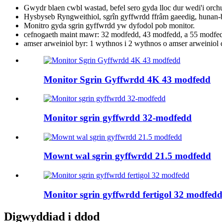
Gwydr blaen cwbl wastad, befel sero gyda lloc dur wedi'i orc
Hysbyseb Ryngweithiol, sgrîn gyffwrdd ffrâm gaeedig, hunan-bi
Monitro gyda sgrin gyffwrdd yw dyfodol pob monitor.
cefnogaeth maint mawr: 32 modfedd, 43 modfedd, a 55 modfe
amser arweiniol byr: 1 wythnos i 2 wythnos o amser arweiniol 
Monitor Sgrin Gyffwrdd 4K 43 modfedd
Monitor sgrin gyffwrdd 32-modfedd
Mownt wal sgrin gyffwrdd 21.5 modfedd
Monitor sgrin gyffwrdd fertigol 32 modfed
Digwyddiad i ddod