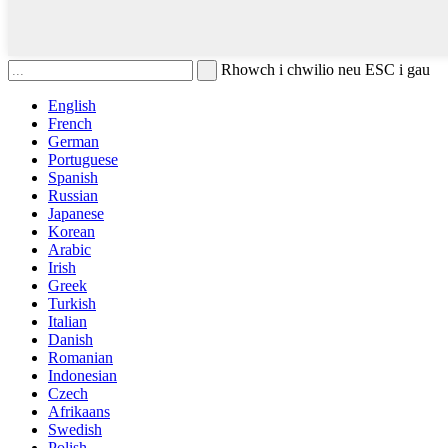
Rhowch i chwilio neu ESC i gau
English
French
German
Portuguese
Spanish
Russian
Japanese
Korean
Arabic
Irish
Greek
Turkish
Italian
Danish
Romanian
Indonesian
Czech
Afrikaans
Swedish
Polish