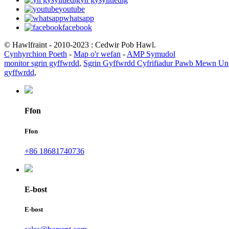
youtube
whatsapp
facebook
© Hawlfraint - 2010-2023 : Cedwir Pob Hawl.
Cynhyrchion Poeth
-
Map o'r wefan
-
AMP Symudol
monitor sgrin gyffwrdd
,
Sgrin Gyffwrdd Cyfrifiadur Pawb Mewn Un
gyffwrdd
,
Ffon
Ffon
+86 18681740736
E-bost
E-bost