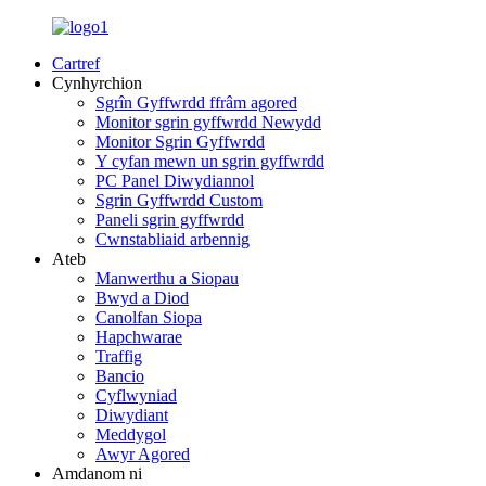
Cartref
Cynhyrchion
Sgrîn Gyffwrdd ffrâm agored
Monitor sgrin gyffwrdd Newydd
Monitor Sgrin Gyffwrdd
Y cyfan mewn un sgrin gyffwrdd
PC Panel Diwydiannol
Sgrin Gyffwrdd Custom
Paneli sgrin gyffwrdd
Cwnstabliaid arbennig
Ateb
Manwerthu a Siopau
Bwyd a Diod
Canolfan Siopa
Hapchwarae
Traffig
Bancio
Cyflwyniad
Diwydiant
Meddygol
Awyr Agored
Amdanom ni