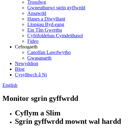
Trosolwg
Gwneuthurwr sgrin gyffwrdd
Ansawdd
Hanes a Diwylliant
Llongau Byd-eang
Ein Tîm Gwerthu
Cyfrifoldebau Cymdeithasol
Fideo
Cefnogaeth
Canolfan Lawrlwytho
Gwasanaeth
Newyddion
Blog
Cysylltwch â Ni
English
Monitor sgrin gyffwrdd
Cyflym a Slim
Sgrin gyffwrdd mownt wal hardd