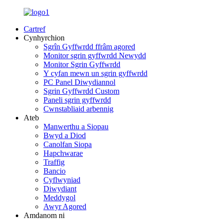
Cartref
Cynhyrchion
Sgrîn Gyffwrdd ffrâm agored
Monitor sgrin gyffwrdd Newydd
Monitor Sgrin Gyffwrdd
Y cyfan mewn un sgrin gyffwrdd
PC Panel Diwydiannol
Sgrin Gyffwrdd Custom
Paneli sgrin gyffwrdd
Cwnstabliaid arbennig
Ateb
Manwerthu a Siopau
Bwyd a Diod
Canolfan Siopa
Hapchwarae
Traffig
Bancio
Cyflwyniad
Diwydiant
Meddygol
Awyr Agored
Amdanom ni