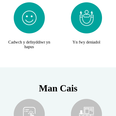
Cadwch y defnyddiwr yn
Yn fwy deniadol
hapus
Man Cais