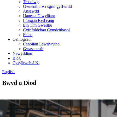
Trosolwg
Gwneuthurwr sgrin gyffwrdd
Ansawdd
Hanes a Diwylliant
Llongau Byd-eang
Ein Tîm Gwerthu
Cyfrifoldebau Cymdeithasol
Fideo
Cefnogaeth
Canolfan Lawrlwytho
Gwasanaeth
Newyddion
Blog
Cysylltwch â Ni
English
Bwyd a Diod