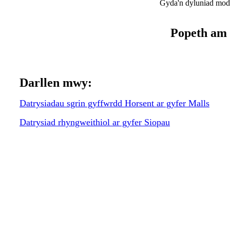
Gyda'n dyluniad modi
Popeth am 
Darllen mwy:
Datrysiadau sgrin gyffwrdd Horsent ar gyfer Malls
Datrysiad rhyngweithiol ar gyfer Siopau