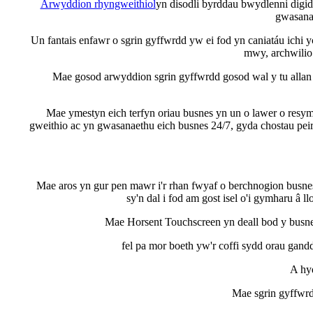
Arwyddion rhyngweithiol
yn disodli byrddau bwydlenni digid
gwasanae
Un fantais enfawr o sgrin gyffwrdd yw ei fod yn caniatáu ich
mwy, archwilio
Mae gosod arwyddion sgrin gyffwrdd gosod wal y tu alla
Mae ymestyn eich terfyn oriau busnes yn un o lawer o resym
gweithio ac yn gwasanaethu eich busnes 24/7, gyda chostau pe
Mae aros yn gur pen mawr i'r rhan fwyaf o berchnogion busne
sy'n dal i fod am gost isel o'i gymharu â
Mae Horsent Touchscreen yn deall bod y busn
fel pa mor boeth yw'r coffi sydd orau gan
A hyd
Mae sgrin gyffwrd