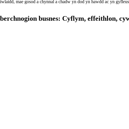
wlaidd, mae gosod a chynnal a chadw yn dod yn hawdd ac yn gyfleus
berchnogion busnes: Cyflym, effeithlon, cyw
Budd-dal