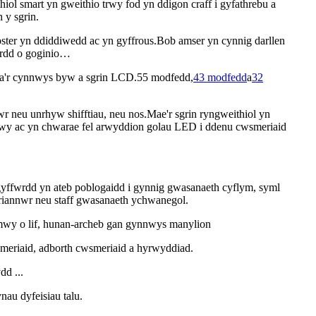
iol smart yn gweithio trwy fod yn ddigon craff i gyfathrebu a
 y sgrin.
ster yn ddiddiwedd ac yn gyffrous.Bob amser yn cynnig darllen
ordd o goginio…
yda'r cynnwys byw a sgrin LCD.55 modfedd,
43 modfedd
a
32
r neu unrhyw shifftiau, neu nos.Mae'r sgrin ryngweithiol yn
adwy ac yn chwarae fel arwyddion golau LED i ddenu cwsmeriaid
gyffwrdd yn ateb poblogaidd i gynnig gwasanaeth cyflym, syml
 ariannwr neu staff gwasanaeth ychwanegol.
mwy o lif, hunan-archeb gan gynnwys manylion
smeriaid, adborth cwsmeriaid a hyrwyddiad.
dd ...
au dyfeisiau talu.