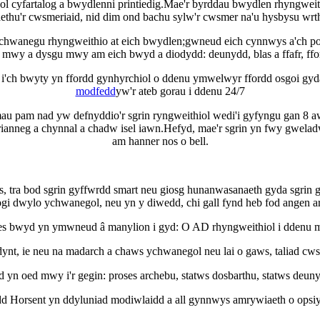
ol cyfartalog a bwydlenni printiedig.Mae'r byrddau bwydlen rhyngweith
thu'r cwsmeriaid, nid dim ond bachu sylw'r cwsmer na'u hysbysu wrth
i ychwanegu rhyngweithio at eich bwydlen;gwneud eich cynnwys a'ch po
 mwy a dysgu mwy am eich bwyd a diodydd: deunydd, blas a ffafr, ff
n i'ch bwyty yn ffordd gynhyrchiol o ddenu ymwelwyr ffordd osgoi g
modfedd
yw'r ateb gorau i ddenu 24/7
au pam nad yw defnyddio'r sgrin ryngweithiol wedi'i gyfyngu gan 8 aw
irianneg a chynnal a chadw isel iawn.Hefyd, mae'r sgrin yn fwy gwel
am hanner nos o bell.
s, tra bod sgrin gyffwrdd smart neu giosg hunanwasanaeth gyda sgrin 
 llogi dwylo ychwanegol, neu yn y diwedd, chi gall fynd heb fod angen
es bwyd yn ymwneud â manylion i gyd: O AD rhyngweithiol i ddenu 
ddynt, ie neu na madarch a chaws ychwanegol neu lai o gaws, taliad cw
 yn oed mwy i'r gegin: proses archebu, statws dosbarthu, statws deuny
d Horsent yn ddyluniad modiwlaidd a all gynnwys amrywiaeth o opsiyn