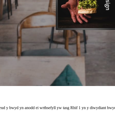
eud y bwyd yn anodd ei wrthsefyll yw tasg Rhif 1 yn y diwydiant bwy