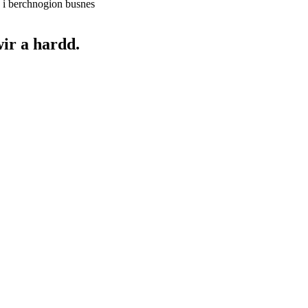
 i berchnogion busnes
ir a hardd.