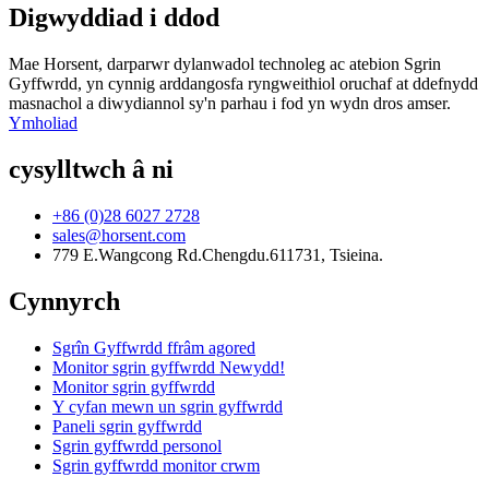
Digwyddiad i ddod
Mae Horsent, darparwr dylanwadol technoleg ac atebion Sgrin
Gyffwrdd, yn cynnig arddangosfa ryngweithiol oruchaf at ddefnydd
masnachol a diwydiannol sy'n parhau i fod yn wydn dros amser.
Ymholiad
cysylltwch â ni
+86 (0)28 6027 2728
sales@horsent.com
779 E.Wangcong Rd.Chengdu.611731, Tsieina.
Cynnyrch
Sgrîn Gyffwrdd ffrâm agored
Monitor sgrin gyffwrdd Newydd!
Monitor sgrin gyffwrdd
Y cyfan mewn un sgrin gyffwrdd
Paneli sgrin gyffwrdd
Sgrin gyffwrdd personol
Sgrin gyffwrdd monitor crwm