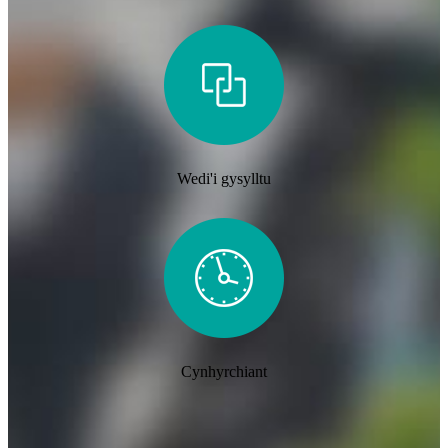
Wedi'i gysylltu
Cynhyrchiant