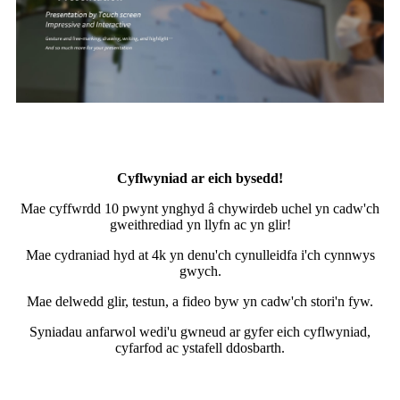
Cyflwyniad ar eich bysedd!
Mae cyffwrdd 10 pwynt ynghyd â chywirdeb uchel yn cadw'ch
gweithrediad yn llyfn ac yn glir!
Mae cydraniad hyd at 4k yn denu'ch cynulleidfa i'ch cynnwys
gwych.
Mae delwedd glir, testun, a fideo byw yn cadw'ch stori'n fyw.
Syniadau anfarwol wedi'u gwneud ar gyfer eich cyflwyniad,
cyfarfod ac ystafell ddosbarth.