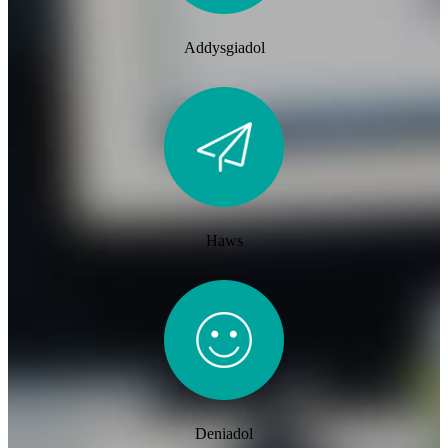
Addysgiadol
Haws
Deniadol