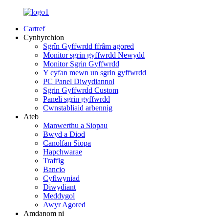
Cartref
Cynhyrchion
Sgrîn Gyffwrdd ffrâm agored
Monitor sgrin gyffwrdd Newydd
Monitor Sgrin Gyffwrdd
Y cyfan mewn un sgrin gyffwrdd
PC Panel Diwydiannol
Sgrin Gyffwrdd Custom
Paneli sgrin gyffwrdd
Cwnstabliaid arbennig
Ateb
Manwerthu a Siopau
Bwyd a Diod
Canolfan Siopa
Hapchwarae
Traffig
Bancio
Cyflwyniad
Diwydiant
Meddygol
Awyr Agored
Amdanom ni