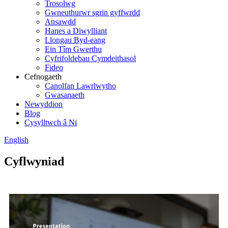
Trosolwg
Gwneuthurwr sgrin gyffwrdd
Ansawdd
Hanes a Diwylliant
Llongau Byd-eang
Ein Tîm Gwerthu
Cyfrifoldebau Cymdeithasol
Fideo
Cefnogaeth
Canolfan Lawrlwytho
Gwasanaeth
Newyddion
Blog
Cysylltwch â Ni
English
Cyflwyniad