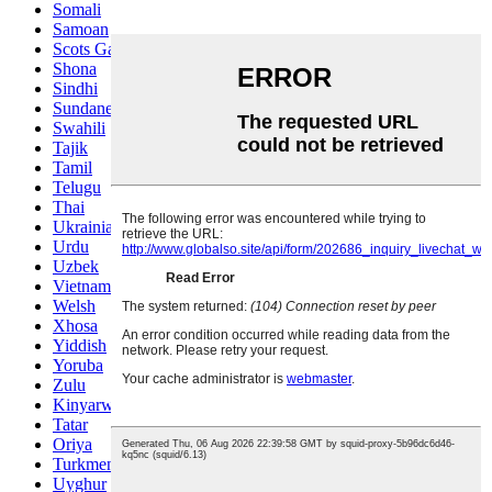
Somali
Samoan
Scots Gaelic
Shona
Sindhi
Sundanese
Swahili
Tajik
Tamil
Telugu
Thai
Ukrainian
Urdu
Uzbek
Vietnamese
Welsh
Xhosa
Yiddish
Yoruba
Zulu
Kinyarwanda
Tatar
Oriya
Turkmen
Uyghur