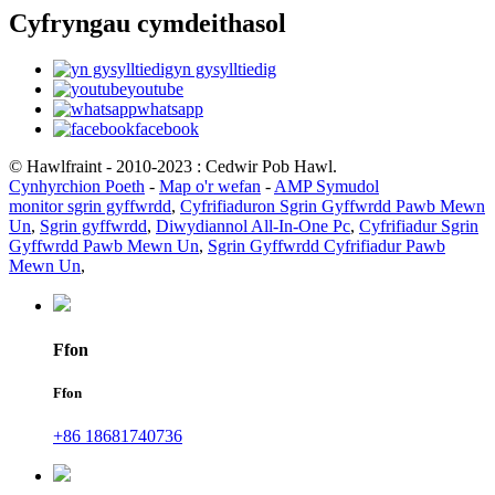
Cyfryngau cymdeithasol
yn gysylltiedig
youtube
whatsapp
facebook
© Hawlfraint - 2010-2023 : Cedwir Pob Hawl.
Cynhyrchion Poeth
-
Map o'r wefan
-
AMP Symudol
monitor sgrin gyffwrdd
,
Cyfrifiaduron Sgrin Gyffwrdd Pawb Mewn
Un
,
Sgrin gyffwrdd
,
Diwydiannol All-In-One Pc
,
Cyfrifiadur Sgrin
Gyffwrdd Pawb Mewn Un
,
Sgrin Gyffwrdd Cyfrifiadur Pawb
Mewn Un
,
Ffon
Ffon
+86 18681740736