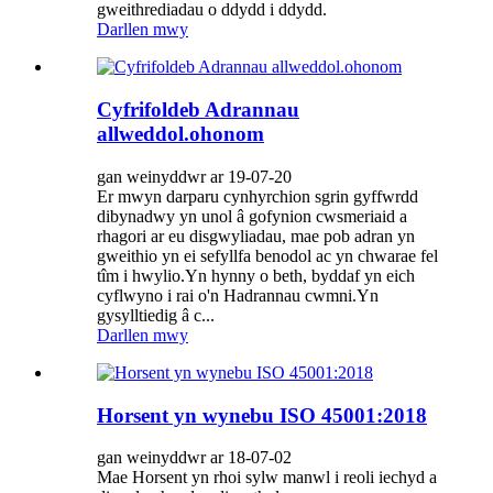
gweithrediadau o ddydd i ddydd.
Darllen mwy
Cyfrifoldeb Adrannau
allweddol.ohonom
gan weinyddwr ar 19-07-20
Er mwyn darparu cynhyrchion sgrin gyffwrdd
dibynadwy yn unol â gofynion cwsmeriaid a
rhagori ar eu disgwyliadau, mae pob adran yn
gweithio yn ei sefyllfa benodol ac yn chwarae fel
tîm i hwylio.Yn hynny o beth, byddaf yn eich
cyflwyno i rai o'n Hadrannau cwmni.Yn
gysylltiedig â c...
Darllen mwy
Horsent yn wynebu ISO 45001:2018
gan weinyddwr ar 18-07-02
Mae Horsent yn rhoi sylw manwl i reoli iechyd a