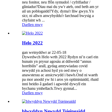
neu fonitor, neu ffôn symudol / cyfrifiadur /
gliniadur?Diau mai du yw'r ateb, ond beth am yr
ail un poblogaidd?Ydy, dyma'r lliw gwyn.Yn
sicr, ni allwn anwybyddu'r farchnad bwysig a
chyfaint wh ...
Darllen mwy
Helo 2022
gan weinyddwr ar 22-05-18
Dywedwch Helo wrth 2022 Rydyn ni’n cael ein
hunain yn prysur agosáu at ddiwedd “annus
horribilis” arall, gydag amrywiadau covid
newydd yn achosi hyd yn oed mwy o
anawsterau ac ansicrwydd i bawb.Ond ni waeth
pa mor anodd yw hi i aros yn optimistaidd, rhaid
inni beidio â gadael i agwedd dywyll ein
bychanu ymhellach.Trwy gynnal...
Darllen mwy
blwyddyn Newydd Tsieineaidd