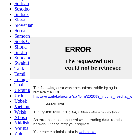
Serbian
Sesotho
Sinhala
Slovak
Slovenian
Somali
Samoan
Scots Gaelic
Shona
Sindhi
Sundanese
Swahili
Tajik
Tamil
Telugu
Thai
Ukrainian
Urdu
Uzbek
Vietnamese
Welsh
Xhosa
Yiddish
Yoruba
Zulu