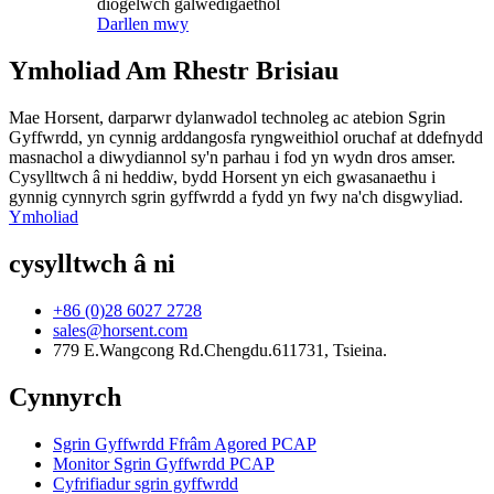
diogelwch galwedigaethol
Darllen mwy
Ymholiad Am Rhestr Brisiau
Mae Horsent, darparwr dylanwadol technoleg ac atebion Sgrin
Gyffwrdd, yn cynnig arddangosfa ryngweithiol oruchaf at ddefnydd
masnachol a diwydiannol sy'n parhau i fod yn wydn dros amser.
Cysylltwch â ni heddiw, bydd Horsent yn eich gwasanaethu i
gynnig cynnyrch sgrin gyffwrdd a fydd yn fwy na'ch disgwyliad.
Ymholiad
cysylltwch â ni
+86 (0)28 6027 2728
sales@horsent.com
779 E.Wangcong Rd.Chengdu.611731, Tsieina.
Cynnyrch
Sgrin Gyffwrdd Ffrâm Agored PCAP
Monitor Sgrin Gyffwrdd PCAP
Cyfrifiadur sgrin gyffwrdd