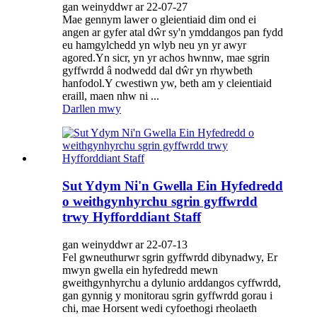
gan weinyddwr ar 22-07-27
Mae gennym lawer o gleientiaid dim ond ei
angen ar gyfer atal dŵr sy'n ymddangos pan fydd
eu hamgylchedd yn wlyb neu yn yr awyr
agored.Yn sicr, yn yr achos hwnnw, mae sgrin
gyffwrdd â nodwedd dal dŵr yn rhywbeth
hanfodol.Y cwestiwn yw, beth am y cleientiaid
eraill, maen nhw ni ...
Darllen mwy
Sut Ydym Ni'n Gwella Ein Hyfedredd
o weithgynhyrchu sgrin gyffwrdd
trwy Hyfforddiant Staff
gan weinyddwr ar 22-07-13
Fel gwneuthurwr sgrin gyffwrdd dibynadwy, Er
mwyn gwella ein hyfedredd mewn
gweithgynhyrchu a dylunio arddangos cyffwrdd,
gan gynnig y monitorau sgrin gyffwrdd gorau i
chi, mae Horsent wedi cyfoethogi rheolaeth