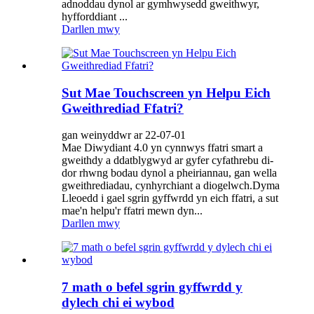
adnoddau dynol ar gymhwysedd gweithwyr,
hyfforddiant ...
Darllen mwy
Sut Mae Touchscreen yn Helpu Eich
Gweithrediad Ffatri?
gan weinyddwr ar 22-07-01
Mae Diwydiant 4.0 yn cynnwys ffatri smart a
gweithdy a ddatblygwyd ar gyfer cyfathrebu di-
dor rhwng bodau dynol a pheiriannau, gan wella
gweithrediadau, cynhyrchiant a diogelwch.Dyma
Lleoedd i gael sgrin gyffwrdd yn eich ffatri, a sut
mae'n helpu'r ffatri mewn dyn...
Darllen mwy
7 math o befel sgrin gyffwrdd y
dylech chi ei wybod