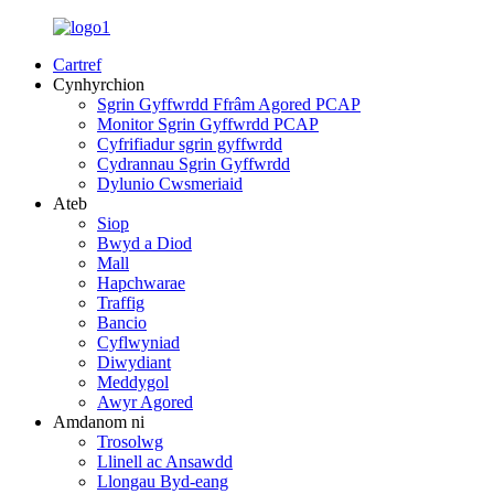
Cartref
Cynhyrchion
Sgrin Gyffwrdd Ffrâm Agored PCAP
Monitor Sgrin Gyffwrdd PCAP
Cyfrifiadur sgrin gyffwrdd
Cydrannau Sgrin Gyffwrdd
Dylunio Cwsmeriaid
Ateb
Siop
Bwyd a Diod
Mall
Hapchwarae
Traffig
Bancio
Cyflwyniad
Diwydiant
Meddygol
Awyr Agored
Amdanom ni
Trosolwg
Llinell ac Ansawdd
Llongau Byd-eang