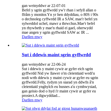
gan weinyddwr ar 22-07-01
Befel y sgrin gyffwrdd yw'r rhan i sefyll allan o
ffrâm y monitor.Yn yr hen ddyddiau, o 80S i 90s
o dechnoleg cyffwrdd IR a SAW, mae'r befel yn
sylweddol uchel, mawr a thrwchus.Mae'r befel
yn rhywbeth y mae'n rhaid ei gael, oherwydd
mae angen y sgrin gyffwrdd SAW ac IR ...
Darllen mwy
Sut i ddewis maint sgrin gyffwrdd
gan weinyddwr ar 22-06-24
Sut i ddewis y maint cywir ar gyfer eich sgrin
gyffwrdd Nid yw llawer o'm cleientiaid wedi'u
nodi wrth ddewis y maint cywir ar gyfer eu sgrin
gyffwrdd.Felly, rydym yn siarad yn ddwfn â'n
cleientiaid ynghylch eu busnes a'u cymhwysiad,
gan geisio dod o hyd i'r maint cywir ar gyfer eu
prosiect.A digwyddiad...
Darllen mwy