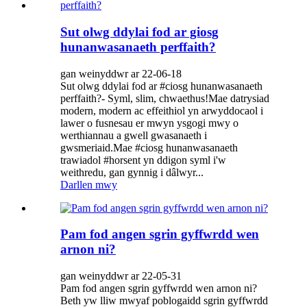
Sut olwg ddylai fod ar giosg
hunanwasanaeth perffaith?
gan weinyddwr ar 22-06-18
Sut olwg ddylai fod ar #ciosg hunanwasanaeth
perffaith?- Syml, slim, chwaethus!Mae datrysiad
modern, modern ac effeithiol yn arwyddocaol i
lawer o fusnesau er mwyn ysgogi mwy o
werthiannau a gwell gwasanaeth i
gwsmeriaid.Mae #ciosg hunanwasanaeth
trawiadol #horsent yn ddigon syml i'w
weithredu, gan gynnig i dâlwyr...
Darllen mwy
Pam fod angen sgrin gyffwrdd wen
arnon ni?
gan weinyddwr ar 22-05-31
Pam fod angen sgrin gyffwrdd wen arnon ni?
Beth yw lliw mwyaf poblogaidd sgrin gyffwrdd