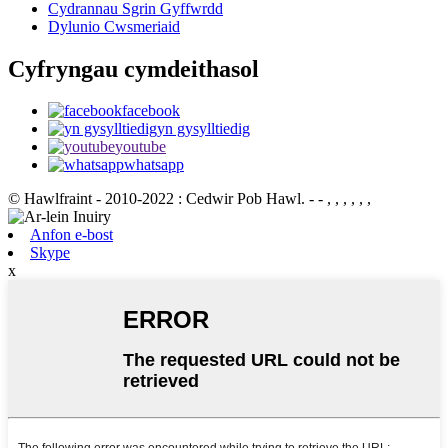
Cydrannau Sgrin Gyffwrdd
Dylunio Cwsmeriaid
Cyfryngau cymdeithasol
facebook
yn gysylltiedig
youtube
whatsapp
© Hawlfraint - 2010-2022 : Cedwir Pob Hawl.
- - , , , , , ,
Anfon e-bost
Skype
x