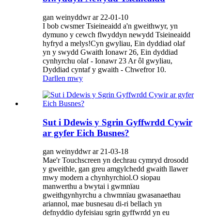
gan weinyddwr ar 22-01-10
I bob cwsmer Tsieineaidd a'n gweithwyr, yn
dymuno y cewch flwyddyn newydd Tsieineaidd
hyfryd a melys!Cyn gwyliau, Ein dyddiad olaf
yn y swydd Gwaith Ionawr 26, Ein dyddiad
cynhyrchu olaf - Ionawr 23 Ar ôl gwyliau,
Dyddiad cyntaf y gwaith - Chwefror 10.
Darllen mwy
Sut i Ddewis y Sgrin Gyffwrdd Cywir
ar gyfer Eich Busnes?
gan weinyddwr ar 21-03-18
Mae'r Touchscreen yn dechrau cymryd drosodd
y gweithle, gan greu amgylchedd gwaith llawer
mwy modern a chynhyrchiol.O siopau
manwerthu a bwytai i gwmnïau
gweithgynhyrchu a chwmnïau gwasanaethau
ariannol, mae busnesau di-ri bellach yn
defnyddio dyfeisiau sgrin gyffwrdd yn eu