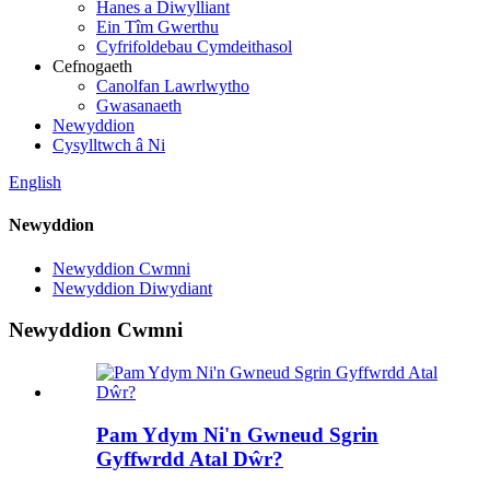
Hanes a Diwylliant
Ein Tîm Gwerthu
Cyfrifoldebau Cymdeithasol
Cefnogaeth
Canolfan Lawrlwytho
Gwasanaeth
Newyddion
Cysylltwch â Ni
English
Newyddion
Newyddion Cwmni
Newyddion Diwydiant
Newyddion Cwmni
Pam Ydym Ni'n Gwneud Sgrin
Gyffwrdd Atal Dŵr?