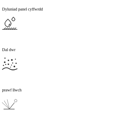
Dyluniad panel cyffwrdd
Dal dwr
prawf llwch