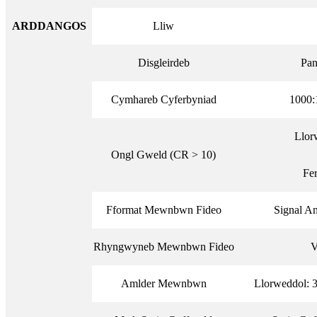
ARDDANGOS
Lliw
Disgleirdeb
Pan
Cymhareb Cyferbyniad
1000:
Llor
Ongl Gweld (CR > 10)
Fer
Fformat Mewnbwn Fideo
Signal An
Rhyngwyneb Mewnbwn Fideo
V
Amlder Mewnbwn
Llorweddol: 3