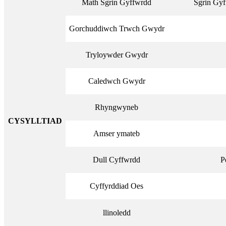
Math Sgrin Gyffwrdd
Sgrin Gyf
Gorchuddiwch Trwch Gwydr
Tryloywder Gwydr
Caledwch Gwydr
Rhyngwyneb
CYSYLLTIAD
Amser ymateb
Dull Cyffwrdd
P
Cyffyrddiad Oes
llinoledd