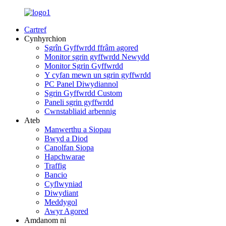
Cartref
Cynhyrchion
Sgrîn Gyffwrdd ffrâm agored
Monitor sgrin gyffwrdd Newydd
Monitor Sgrin Gyffwrdd
Y cyfan mewn un sgrin gyffwrdd
PC Panel Diwydiannol
Sgrin Gyffwrdd Custom
Paneli sgrin gyffwrdd
Cwnstabliaid arbennig
Ateb
Manwerthu a Siopau
Bwyd a Diod
Canolfan Siopa
Hapchwarae
Traffig
Bancio
Cyflwyniad
Diwydiant
Meddygol
Awyr Agored
Amdanom ni