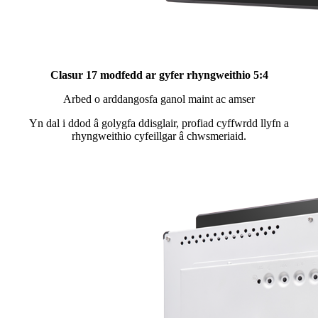
Clasur 17 modfedd ar gyfer rhyngweithio 5:4
Arbed o arddangosfa ganol maint ac amser
Yn dal i ddod â golygfa ddisglair, profiad cyffwrdd llyfn a
rhyngweithio cyfeillgar â chwsmeriaid.