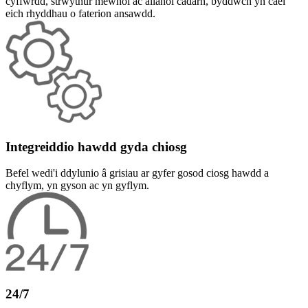
cyffwrdd, strwythur mewnol ac allanol cadarn, byddwch yn cael
eich rhyddhau o faterion ansawdd.
Integreiddio hawdd gyda chiosg
Befel wedi'i ddylunio â grisiau ar gyfer gosod ciosg hawdd a
chyflym, yn gyson ac yn gyflym.
24/7