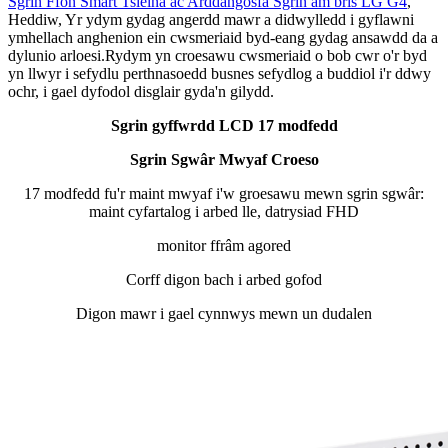
Sgrin Ffôn Smart Tsieina ac Arddangosfa Sgrin am bris LG G4
,
Heddiw, Yr ydym gydag angerdd mawr a didwylledd i gyflawni
ymhellach anghenion ein cwsmeriaid byd-eang gydag ansawdd da a
dylunio arloesi.Rydym yn croesawu cwsmeriaid o bob cwr o'r byd
yn llwyr i sefydlu perthnasoedd busnes sefydlog a buddiol i'r ddwy
ochr, i gael dyfodol disglair gyda'n gilydd.
Sgrin gyffwrdd LCD 17 modfedd
Sgrin Sgwâr Mwyaf Croeso
17 modfedd fu'r maint mwyaf i'w groesawu mewn sgrin sgwâr:
maint cyfartalog i arbed lle, datrysiad FHD
monitor ffrâm agored
Corff digon bach i arbed gofod
Digon mawr i gael cynnwys mewn un dudalen