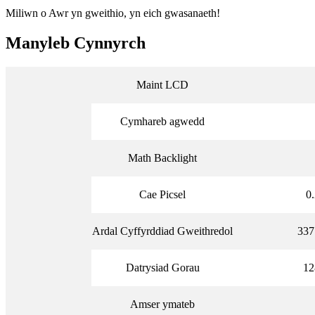
Miliwn o Awr yn gweithio, yn eich gwasanaeth!
Manyleb Cynnyrch
Maint LCD
Cymhareb agwedd
Math Backlight
Cae Picsel
0
Ardal Cyffyrddiad Gweithredol
337
Datrysiad Gorau
12
Amser ymateb