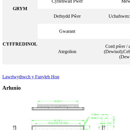
Cyflenwad Pŵer
Mew
GRYM
Defnydd Pŵer
Uchafswm: 
Gwarant
CYFFREDINOL
Cord pŵer /
Ategolion
(Dewisol);C
(Dewi
Lawrlwythwch y Fanyleb Hon
Arlunio