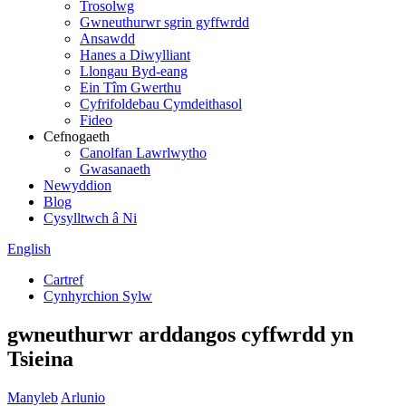
Trosolwg
Gwneuthurwr sgrin gyffwrdd
Ansawdd
Hanes a Diwylliant
Llongau Byd-eang
Ein Tîm Gwerthu
Cyfrifoldebau Cymdeithasol
Fideo
Cefnogaeth
Canolfan Lawrlwytho
Gwasanaeth
Newyddion
Blog
Cysylltwch â Ni
English
Cartref
Cynhyrchion Sylw
gwneuthurwr arddangos cyffwrdd yn
Tsieina
Manyleb
Arlunio