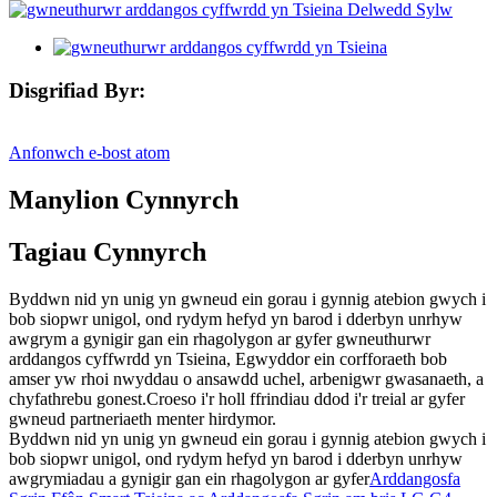
Disgrifiad Byr:
Anfonwch e-bost atom
Manylion Cynnyrch
Tagiau Cynnyrch
Byddwn nid yn unig yn gwneud ein gorau i gynnig atebion gwych i
bob siopwr unigol, ond rydym hefyd yn barod i dderbyn unrhyw
awgrym a gynigir gan ein rhagolygon ar gyfer gwneuthurwr
arddangos cyffwrdd yn Tsieina, Egwyddor ein corfforaeth bob
amser yw rhoi nwyddau o ansawdd uchel, arbenigwr gwasanaeth, a
chyfathrebu gonest.Croeso i'r holl ffrindiau ddod i'r treial ar gyfer
gwneud partneriaeth menter hirdymor.
Byddwn nid yn unig yn gwneud ein gorau i gynnig atebion gwych i
bob siopwr unigol, ond rydym hefyd yn barod i dderbyn unrhyw
awgrymiadau a gynigir gan ein rhagolygon ar gyfer
Arddangosfa