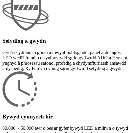
Sefydlog a gwydn
Gyda'r cydrannau gorau a mwyaf poblogaidd, panel arddangos
LED wedi'i frandio o synhwyrydd sgrin gyffwrdd AUO a Horsent,
ynghyd â phrosesau safonol profedig a chydymffurfiaeth ansawdd
ardystiedig, Rydym yn cynnig sgrin gyffwrdd sefydlog a gwydn.
Bywyd cynnyrch hir
30,000 ~ 50,000 awr o oes ar gyfer bywyd LED a miliwn o fywyd