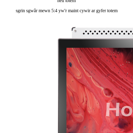
neu totem
sgrin sgwâr mewn 5:4 yw'r maint cywir ar gyfer totem