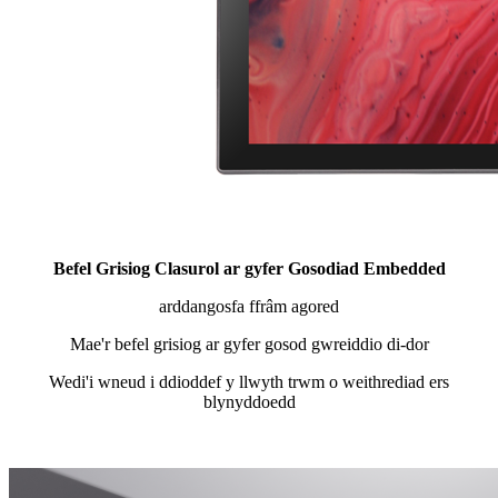
Befel Grisiog Clasurol ar gyfer Gosodiad Embedded
arddangosfa ffrâm agored
Mae'r befel grisiog ar gyfer gosod gwreiddio di-dor
Wedi'i wneud i ddioddef y llwyth trwm o weithrediad ers
blynyddoedd