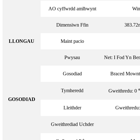
AO cyffwrdd amlbwynt
Win
Dimensiwn Ffin
383.72
LLONGAU
Maint pacio
Pwysau
Net: I Fod Yn Be
Gosodiad
Braced Mownt
Tymheredd
Gweithredu: 0
GOSODIAD
Lleithder
Gweithredu
Gweithrediad Uchder