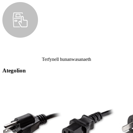
Terfynell hunanwasanaeth
Ategolion